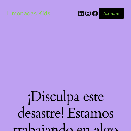
LinkedIn
Instagram
Facebook
Limonadas Kids
Acceder
¡Disculpa este
desastre! Estamos
trabajando en algo