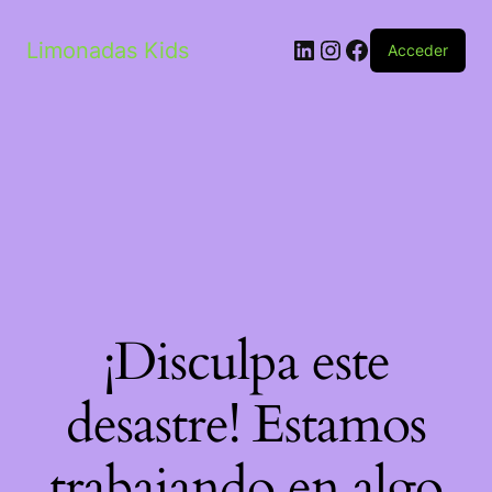
LinkedIn
Instagram
Facebook
Limonadas Kids
Acceder
¡Disculpa este
desastre! Estamos
trabajando en algo